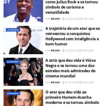
como Julius Rock e se tornou
símbolo de carisma e
versatilidade
POR
BRUNO
22 DE OUTUBRO DE 2025
A trajetória de um ator que se
ECONOMIA
reinventou e conquistou
Hollywood com inteligência e
bom humor
POR
BRUNO
22 DE OUTUBRO DE 2025
A atriz que deu vida à Viúva
ECONOMIA
Negra e se tornou uma das
estrelas mais admiradas do
cinema mundial
POR
BRUNO
22 DE OUTUBRO DE 2025
O ator que deu vida ao
ECONOMIA
primeiro Homem-Aranha
moderno e se tornou símbolo