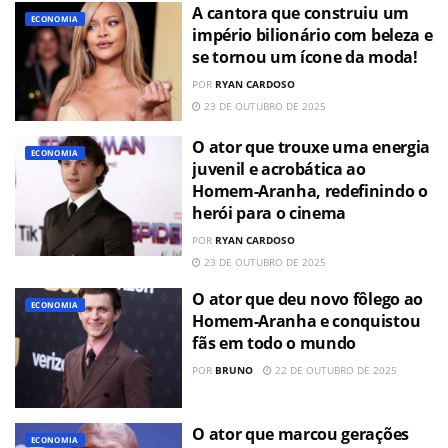
A cantora que construiu um
ECONOMIA
império bilionário com beleza e
se tornou um ícone da moda!
POR
RYAN CARDOSO
23 DE OUTUBRO DE 2025
O ator que trouxe uma energia
ECONOMIA
juvenil e acrobática ao
Homem-Aranha, redefinindo o
herói para o cinema
POR
RYAN CARDOSO
23 DE OUTUBRO DE 2025
O ator que deu novo fôlego ao
ECONOMIA
Homem-Aranha e conquistou
fãs em todo o mundo
POR
BRUNO
22 DE OUTUBRO DE 2025
O ator que marcou gerações
ECONOMIA