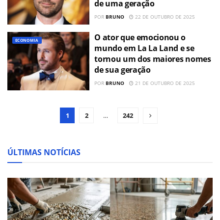
de uma geração
POR
BRUNO
22 DE OUTUBRO DE 2025
O ator que emocionou o
ECONOMIA
mundo em La La Land e se
tornou um dos maiores nomes
de sua geração
POR
BRUNO
21 DE OUTUBRO DE 2025
1
2
…
242
ÚLTIMAS NOTÍCIAS