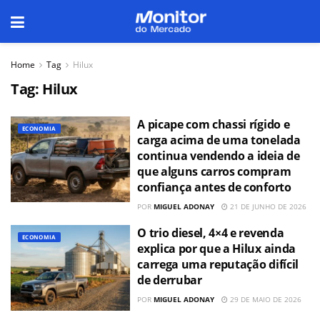
Home
Tag
Hilux
Tag:
Hilux
A picape com chassi rígido e
ECONOMIA
carga acima de uma tonelada
continua vendendo a ideia de
que alguns carros compram
confiança antes de conforto
POR
MIGUEL ADONAY
21 DE JUNHO DE 2026
O trio diesel, 4×4 e revenda
ECONOMIA
explica por que a Hilux ainda
carrega uma reputação difícil
de derrubar
POR
MIGUEL ADONAY
29 DE MAIO DE 2026