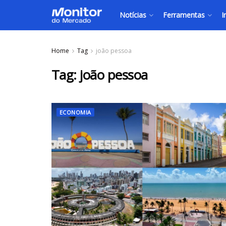
Notícias
Ferramentas
I
Home
Tag
joão pessoa
Tag:
joão pessoa
ECONOMIA