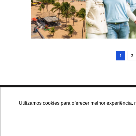
1
2
Navegue no site
Utilizamos cookies para oferecer melhor experiência, 
Últimas notícias
Que
Notícias, análises e dados
para você tomar as
melhores decisões.