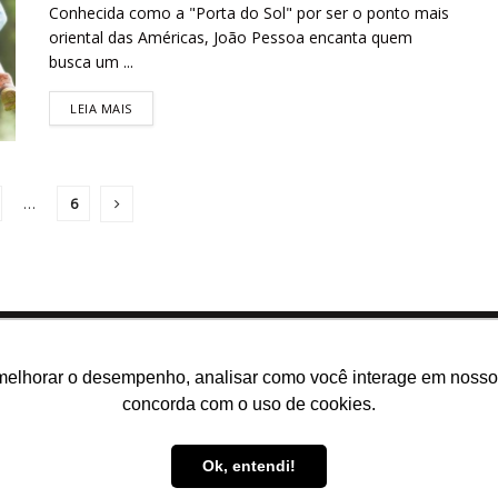
Conhecida como a "Porta do Sol" por ser o ponto mais
oriental das Américas, João Pessoa encanta quem
busca um ...
LEIA MAIS
…
6
melhorar o desempenho, analisar como você interage em nosso sit
concorda com o uso de cookies.
m somos
E-books gratuitos
Cursos
Política de privacidade
Ok, entendi!