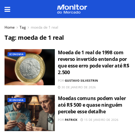
Home
Tag
moeda de 1 real
Tag:
moeda de 1 real
Moeda de 1 real de 1998 com
ECONOMIA
reverso invertido entenda por
que esse erro pode valer até R$
2.500
POR
GUSTAVO SILVESTRIN
30 DE JANEIRO DE 2026
Moedas comuns podem valer
ECONOMIA
até R$ 500 e quase ninguém
percebe esse detalhe
POR
PATRICK
15 DE JANEIRO DE 2026