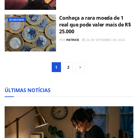
Conheça a rara moeda de 1
ECONOMIA
real que pode valer mais de R$
25.000
POR
PATRICK
26 DE SETEMBRO DE 2024
1
2
ÚLTIMAS NOTÍCIAS