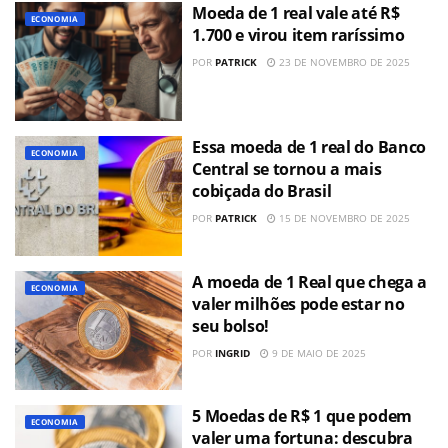
Moeda de 1 real vale até R$
ECONOMIA
1.700 e virou item raríssimo
POR
PATRICK
23 DE NOVEMBRO DE 2025
Essa moeda de 1 real do Banco
ECONOMIA
Central se tornou a mais
cobiçada do Brasil
POR
PATRICK
15 DE NOVEMBRO DE 2025
A moeda de 1 Real que chega a
ECONOMIA
valer milhões pode estar no
seu bolso!
POR
INGRID
9 DE MAIO DE 2025
5 Moedas de R$ 1 que podem
ECONOMIA
valer uma fortuna: descubra