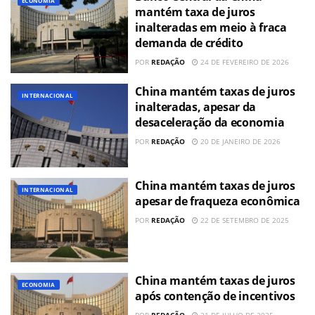
ECONOMIA
mantém taxa de juros
inalteradas em meio à fraca
demanda de crédito
POR
REDAÇÃO
24 DE FEVEREIRO DE 2026
China mantém taxas de juros
INTERNACIONAL
inalteradas, apesar da
desaceleração da economia
POR
REDAÇÃO
20 DE JANEIRO DE 2026
China mantém taxas de juros
INTERNACIONAL
apesar de fraqueza econômica
POR
REDAÇÃO
22 DE SETEMBRO DE 2025
China mantém taxas de juros
ECONOMIA
após contenção de incentivos
POR
REDAÇÃO
21 DE JULHO DE 2025