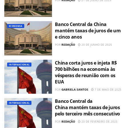
Banco Central da China
ECONOMIA
mantém taxas de juros de um
e cinco anos
POR
REDAÇÃO
20 DE JUNHO DE 2025
China corta juros e injeta R$
INTERNACIONAL
700 bilhões na economia às
vésperas de reunião com os
EUA
POR
GABRIELA SANTOS
7 DE MAIO DE 2025
Banco Central da
INTERNACIONAL
China mantém taxas de juros
pelo terceiro mês consecutivo
POR
REDAÇÃO
20 DE FEVEREIRO DE 2025