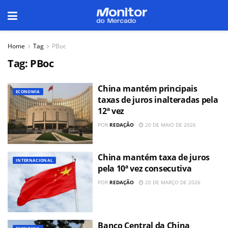
Home
Tag
PBoc
Tag:
PBoc
China mantém principais
ECONOMIA
taxas de juros inalteradas pela
12ª vez
POR
REDAÇÃO
20 DE MAIO DE 2026
China mantém taxa de juros
INTERNACIONAL
pela 10ª vez consecutiva
POR
REDAÇÃO
20 DE MARÇO DE 2026
Banco Central da China