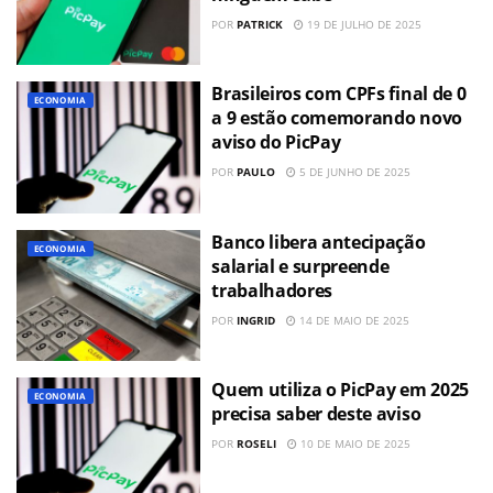
POR
PATRICK
19 DE JULHO DE 2025
Brasileiros com CPFs final de 0
ECONOMIA
a 9 estão comemorando novo
aviso do PicPay
POR
PAULO
5 DE JUNHO DE 2025
Banco libera antecipação
ECONOMIA
salarial e surpreende
trabalhadores
POR
INGRID
14 DE MAIO DE 2025
Quem utiliza o PicPay em 2025
ECONOMIA
precisa saber deste aviso
POR
ROSELI
10 DE MAIO DE 2025