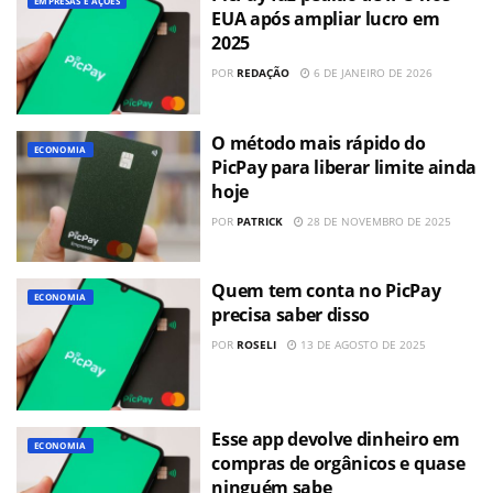
EMPRESAS E AÇÕES
EUA após ampliar lucro em
2025
POR
REDAÇÃO
6 DE JANEIRO DE 2026
O método mais rápido do
ECONOMIA
PicPay para liberar limite ainda
hoje
POR
PATRICK
28 DE NOVEMBRO DE 2025
Quem tem conta no PicPay
ECONOMIA
precisa saber disso
POR
ROSELI
13 DE AGOSTO DE 2025
Esse app devolve dinheiro em
ECONOMIA
compras de orgânicos e quase
ninguém sabe