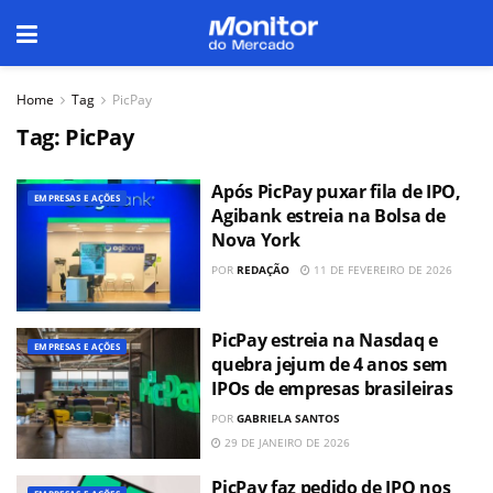
Home
Tag
PicPay
Tag:
PicPay
Após PicPay puxar fila de IPO,
EMPRESAS E AÇÕES
Agibank estreia na Bolsa de
Nova York
POR
REDAÇÃO
11 DE FEVEREIRO DE 2026
PicPay estreia na Nasdaq e
EMPRESAS E AÇÕES
quebra jejum de 4 anos sem
IPOs de empresas brasileiras
POR
GABRIELA SANTOS
29 DE JANEIRO DE 2026
PicPay faz pedido de IPO nos