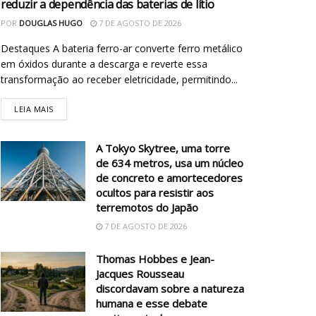
reduzir a dependência das baterias de lítio
POR
DOUGLAS HUGO
7 DE AGOSTO DE 2026
Destaques A bateria ferro-ar converte ferro metálico
em óxidos durante a descarga e reverte essa
transformação ao receber eletricidade, permitindo...
LEIA MAIS
A Tokyo Skytree, uma torre
de 634 metros, usa um núcleo
de concreto e amortecedores
ocultos para resistir aos
terremotos do Japão
7 DE AGOSTO DE 2026
Thomas Hobbes e Jean-
Jacques Rousseau
discordavam sobre a natureza
humana e esse debate