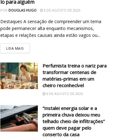
lo para alguém
POR
DOUGLAS HUGO
6 DE AGOSTO DE 2026
Destaques A sensação de compreender um tema
pode permanecer alta enquanto mecanismos,
etapas e relações causais ainda estão vagos ou...
LEIA MAIS
Perfumista treina o nariz para
transformar centenas de
matérias-primas em um
cheiro reconhecível
6 DE AGOSTO DE 2026
“Instalei energia solar e a
primeira chuva deixou meu
telhado cheio de infiltrações”
quem deve pagar pelo
conserto da casa