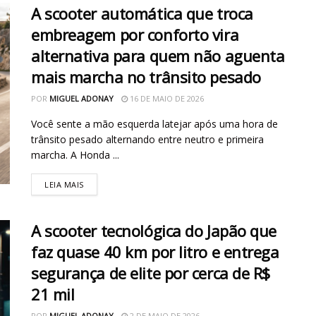
A scooter automática que troca
embreagem por conforto vira
alternativa para quem não aguenta
mais marcha no trânsito pesado
POR
MIGUEL ADONAY
16 DE MAIO DE 2026
Você sente a mão esquerda latejar após uma hora de
trânsito pesado alternando entre neutro e primeira
marcha. A Honda ...
LEIA MAIS
A scooter tecnológica do Japão que
faz quase 40 km por litro e entrega
segurança de elite por cerca de R$
21 mil
POR
MIGUEL ADONAY
2 DE MAIO DE 2026