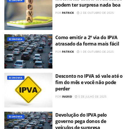
ECONOMIA
podem ter surpresa nada boa
POR
PATRICK
2 DE OUTUBRO DE 2025
Como emitir a 2ª via do IPVA
ECONOMIA
atrasado da forma mais fácil
POR
PATRICK
1 DE OUTUBRO DE 2025
Desconto no IPVA só vale até o
ECONOMIA
fim do mês e você não pode
perder
POR
INGRID
5 DE JULHO DE 2025
Devolução do IPVA pelo
ECONOMIA
governo pega donos de
veículos de surpresa