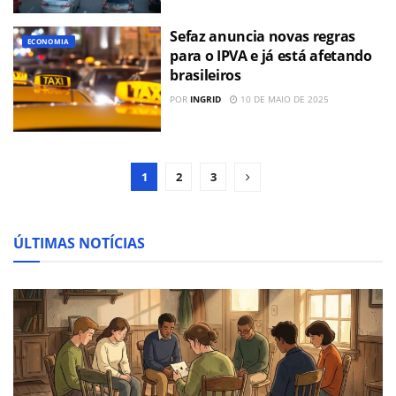
Sefaz anuncia novas regras
ECONOMIA
para o IPVA e já está afetando
brasileiros
POR
INGRID
10 DE MAIO DE 2025
1
2
3
ÚLTIMAS NOTÍCIAS