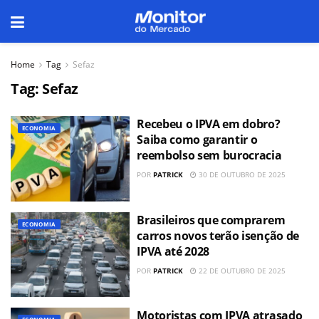
Home
Tag
Sefaz
Tag:
Sefaz
Recebeu o IPVA em dobro?
ECONOMIA
Saiba como garantir o
reembolso sem burocracia
POR
PATRICK
30 DE OUTUBRO DE 2025
Brasileiros que comprarem
ECONOMIA
carros novos terão isenção de
IPVA até 2028
POR
PATRICK
22 DE OUTUBRO DE 2025
Motoristas com IPVA atrasado