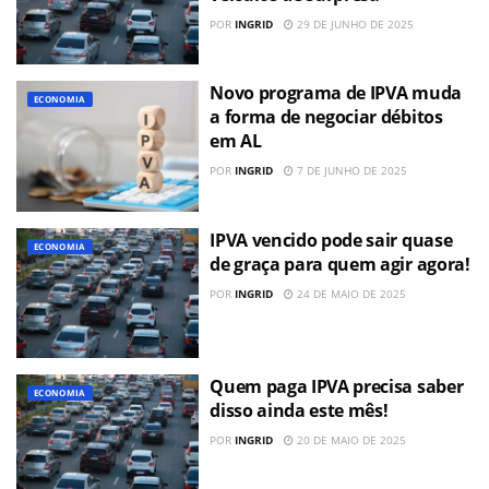
POR
INGRID
29 DE JUNHO DE 2025
Novo programa de IPVA muda
ECONOMIA
a forma de negociar débitos
em AL
POR
INGRID
7 DE JUNHO DE 2025
IPVA vencido pode sair quase
ECONOMIA
de graça para quem agir agora!
POR
INGRID
24 DE MAIO DE 2025
Quem paga IPVA precisa saber
ECONOMIA
disso ainda este mês!
POR
INGRID
20 DE MAIO DE 2025