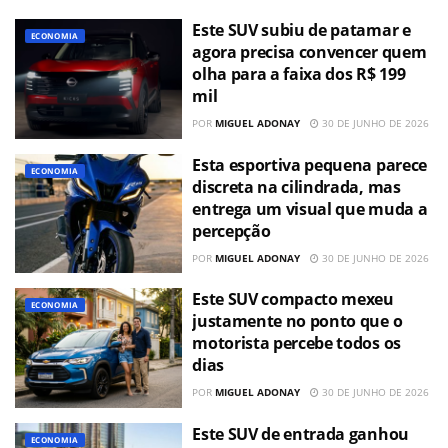
Este SUV subiu de patamar e
ECONOMIA
agora precisa convencer quem
olha para a faixa dos R$ 199
mil
POR
MIGUEL ADONAY
30 DE JUNHO DE 2026
Esta esportiva pequena parece
ECONOMIA
discreta na cilindrada, mas
entrega um visual que muda a
percepção
POR
MIGUEL ADONAY
30 DE JUNHO DE 2026
Este SUV compacto mexeu
ECONOMIA
justamente no ponto que o
motorista percebe todos os
dias
POR
MIGUEL ADONAY
30 DE JUNHO DE 2026
Este SUV de entrada ganhou
ECONOMIA