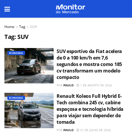
Home
Tag
SUV
Tag:
SUV
SUV esportivo da Fiat acelera
ECONOMIA
de 0 a 100 km/h em 7,6
segundos e mostra como 185
cv transformam um modelo
compacto
POR
PAULO
1 DE AGOSTO DE 2026
Renault Koleos Full Hybrid E-
ECONOMIA
Tech combina 245 cv, cabine
espaçosa e tecnologia híbrida
para viajar sem depender de
tomada
POR
PAULO
31 DE JULHO DE 2026