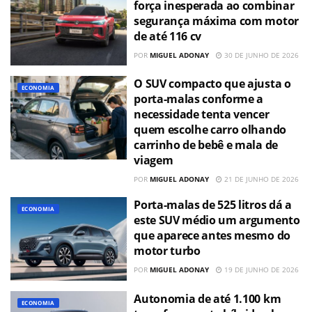
força inesperada ao combinar
segurança máxima com motor
de até 116 cv
POR
MIGUEL ADONAY
30 DE JUNHO DE 2026
O SUV compacto que ajusta o
ECONOMIA
porta-malas conforme a
necessidade tenta vencer
quem escolhe carro olhando
carrinho de bebê e mala de
viagem
POR
MIGUEL ADONAY
21 DE JUNHO DE 2026
Porta-malas de 525 litros dá a
ECONOMIA
este SUV médio um argumento
que aparece antes mesmo do
motor turbo
POR
MIGUEL ADONAY
19 DE JUNHO DE 2026
Autonomia de até 1.100 km
ECONOMIA