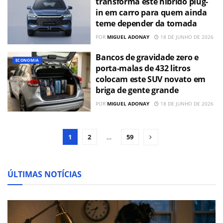
transforma este híbrido plug-
in em carro para quem ainda
teme depender da tomada
POR
MIGUEL ADONAY
18 DE JUNHO DE 2026
Bancos de gravidade zero e
ECONOMIA
porta-malas de 432 litros
colocam este SUV novato em
briga de gente grande
POR
MIGUEL ADONAY
18 DE JUNHO DE 2026
1
2
…
59
ÚLTIMAS NOTÍCIAS