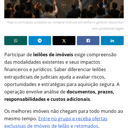
Veja os principais cuidados ao comprar imóveis em leilões e garantir descontos
sem problemas legais
Participar de
leilões de imóveis
exige compreensão
das modalidades existentes e seus impactos
financeiros e jurídicos. Saber diferenciar leilões
extrajudiciais de judiciais ajuda a avaliar riscos,
oportunidades e estratégias para aquisição segura. A
operação envolve análise de
documentos, prazos,
responsabilidades e custos adicionais
.
Os melhores imóveis não chegam para todo mundo ao
mesmo tempo.
Entre no grupo e receba ofertas
exclusivas de imóveis de leilão e retomados
.