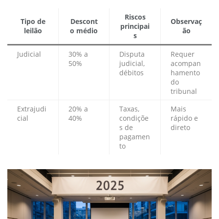
Riscos
Tipo de
Descont
Observaç
principai
leilão
o médio
ão
s
Judicial
30% a
Disputa
Requer
50%
judicial,
acompan
débitos
hamento
do
tribunal
Extrajudi
20% a
Taxas,
Mais
cial
40%
condiçõe
rápido e
s de
direto
pagamen
to