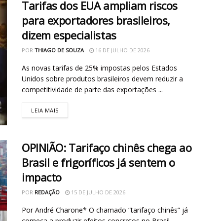
Tarifas dos EUA ampliam riscos
para exportadores brasileiros,
dizem especialistas
POR
THIAGO DE SOUZA
16 DE JULHO DE 2026
As novas tarifas de 25% impostas pelos Estados
Unidos sobre produtos brasileiros devem reduzir a
competitividade de parte das exportações ...
LEIA MAIS
OPINIÃO: Tarifaço chinês chega ao
Brasil e frigoríficos já sentem o
impacto
POR
REDAÇÃO
15 DE JULHO DE 2026
Por André Charone* O chamado “tarifaço chinês” já
começa a produzir efeitos concretos no Brasil.