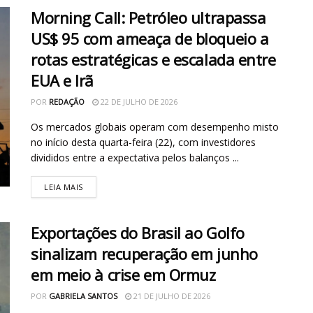
Morning Call: Petróleo ultrapassa
US$ 95 com ameaça de bloqueio a
rotas estratégicas e escalada entre
EUA e Irã
POR
REDAÇÃO
22 DE JULHO DE 2026
Os mercados globais operam com desempenho misto
no início desta quarta-feira (22), com investidores
divididos entre a expectativa pelos balanços ...
LEIA MAIS
Exportações do Brasil ao Golfo
sinalizam recuperação em junho
em meio à crise em Ormuz
POR
GABRIELA SANTOS
21 DE JULHO DE 2026