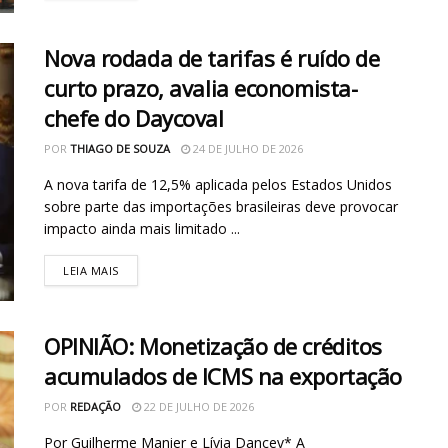
Nova rodada de tarifas é ruído de
curto prazo, avalia economista-
chefe do Daycoval
POR
THIAGO DE SOUZA
24 DE JULHO DE 2026
A nova tarifa de 12,5% aplicada pelos Estados Unidos
sobre parte das importações brasileiras deve provocar
impacto ainda mais limitado ...
LEIA MAIS
OPINIÃO: Monetização de créditos
acumulados de ICMS na exportação
POR
REDAÇÃO
22 DE JULHO DE 2026
​Por Guilherme Manier e Lívia Dancev* A