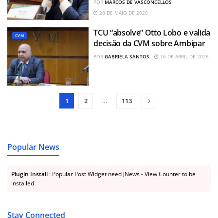
POR
MARCOS DE VASCONCELLOS
28 DE MAIO DE 2026
TCU “absolve” Otto Lobo e valida
CVM
decisão da CVM sobre Ambipar
POR
GABRIELA SANTOS
16 DE ABRIL DE 2026
1
2
…
113
Popular News
Plugin Install
: Popular Post Widget need JNews - View Counter to be
installed
Stay Connected