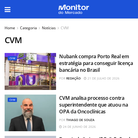
Home
Categoria
Notícias
CVM
CVM
Nubank compra Porto Real em
CVM
estratégia para conseguir licença
bancária no Brasil
POR
REDAÇÃO
21 DE JULHO DE 2026
CVM analisa processo contra
CVM
superintendente que atuou na
OPA da Oncoclínicas
POR
THIAGO DE SOUZA
24 DE JUNHO DE 2026