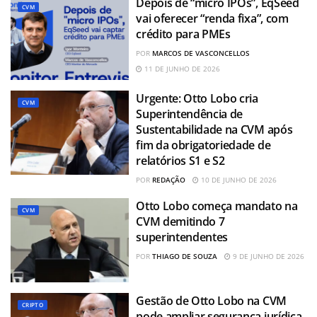
Depois de “micro IPOs”, EqSeed
CVM
vai oferecer “renda fixa”, com
crédito para PMEs
POR
MARCOS DE VASCONCELLOS
11 DE JUNHO DE 2026
Urgente: Otto Lobo cria
CVM
Superintendência de
Sustentabilidade na CVM após
fim da obrigatoriedade de
relatórios S1 e S2
POR
REDAÇÃO
10 DE JUNHO DE 2026
Otto Lobo começa mandato na
CVM
CVM demitindo 7
superintendentes
POR
THIAGO DE SOUZA
9 DE JUNHO DE 2026
Gestão de Otto Lobo na CVM
CRIPTO
pode ampliar segurança jurídica