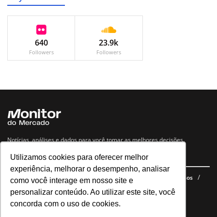
640
23.9k
Followers
Followers
Notícias, análises e dados para você tomar as melhores decisões.
Utilizamos cookies para oferecer melhor
Navegue no site
experiência, melhorar o desempenho, analisar
Últimas notícias
Quem somos
E-books gratuitos
Cursos
como você interage em nosso site e
Política de privacidade
personalizar conteúdo. Ao utilizar este site, você
concorda com o uso de cookies.
Siga nossas redes