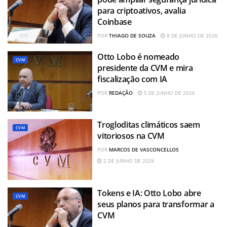
para criptoativos, avalia
Coinbase
POR
THIAGO DE SOUZA
8 DE JUNHO DE 2026
Otto Lobo é nomeado
CVM
presidente da CVM e mira
fiscalização com IA
POR
REDAÇÃO
5 DE JUNHO DE 2026
Trogloditas climáticos saem
CVM
vitoriosos na CVM
POR
MARCOS DE VASCONCELLOS
2 DE JUNHO DE 2026
Tokens e IA: Otto Lobo abre
CVM
seus planos para transformar a
CVM